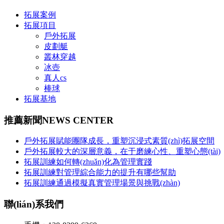
拓展案例
拓展項目
戶外拓展
皮劃艇
叢林穿越
冰壺
真人cs
棒球
拓展基地
推薦新聞
NEWS CENTER
戶外拓展賦能團隊成長，重塑沉浸式素質(zhì)拓展空間
戶外拓展較大的深層意義，在于磨練心性、重塑心態(tài)
拓展訓練如何轉(zhuǎn)化為管理實踐
拓展訓練對管理綜合能力的提升有哪些幫助
拓展訓練通過模擬真實管理場景與挑戰(zhàn)
聯(lián)系我們