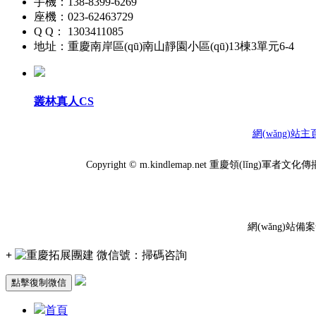
手機：138-8399-6269
座機：023-62463729
Q Q： 1303411085
地址：重慶南岸區(qū)南山靜園小區(qū)13棟3單元6-4
叢林真人CS
網(wǎng)站主
Copyright © m.kindlemap.net 重慶領(
網(wǎng)站備
+
微信號：
掃碼咨詢
點擊復制微信
首頁