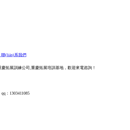
聯(lián)系我們
業(yè)的重慶拓展訓練公司,重慶拓展培訓基地，歡迎來電咨詢！
q：1303411085