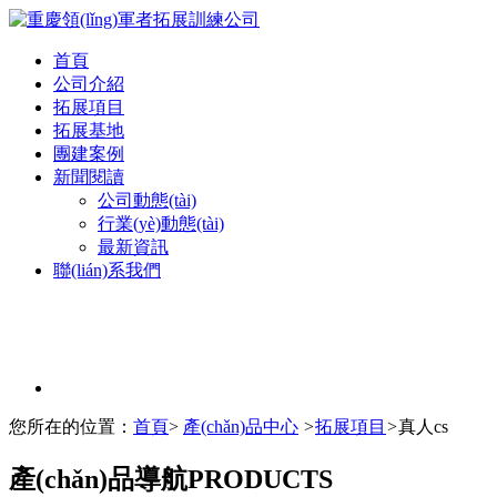
首頁
公司介紹
拓展項目
拓展基地
團建案例
新聞閱讀
公司動態(tài)
行業(yè)動態(tài)
最新資訊
聯(lián)系我們
您所在的位置：
首頁
>
產(chǎn)品中心
>
拓展項目
>
真人cs
產(chǎn)品導航
PRODUCTS