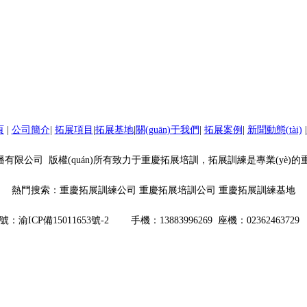
頁
|
公司簡介
|
拓展項目
|
拓展基地
|
關(guān)于我們
|
拓展案例
|
新聞動態(tài)
|
lǐng)軍者文化傳播有限公司 版權(quán)所有致力于重慶拓展培訓，拓展訓練是專
熱門搜索：重慶拓展訓練公司 重慶拓展培訓公司 重慶拓展訓練基地
案號：
渝ICP備15011653號-2
手機：13883996269 座機：02362463729 q