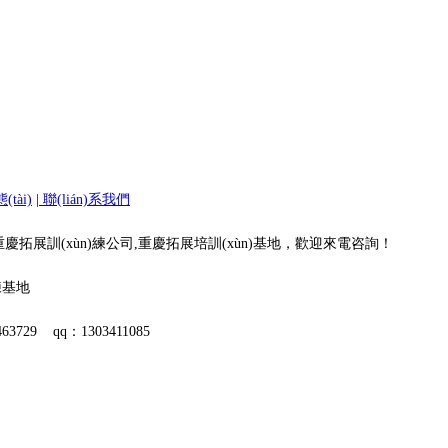
(tài)
|
聯(lián)系我們
(yè)的重慶拓展訓(xùn)練公司,重慶拓展培訓(xùn)基地，歡迎來電咨詢！
練基地
3729 qq：1303411085