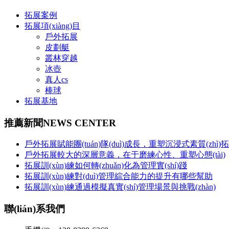
拓展案例
拓展項(xiàng)目
戶外拓展
皮劃艇
叢林穿越
冰壺
真人cs
棒球
拓展基地
推薦新聞
NEWS CENTER
戶外拓展賦能團(tuán)隊(duì)成長，重塑沉浸式素質(zhì
戶外拓展較大的深層意義，在于磨練心性、重塑心態(tài)
拓展訓(xùn)練如何轉(zhuǎn)化為管理實(shí)踐
拓展訓(xùn)練對(duì)管理綜合能力的提升有哪些幫助
拓展訓(xùn)練通過模擬真實(shí)管理場景與挑戰(zhàn)
聯(lián)系我們