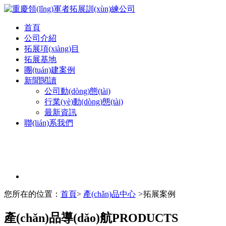
首頁
公司介紹
拓展項(xiàng)目
拓展基地
團(tuán)建案例
新聞閱讀
公司動(dòng)態(tài)
行業(yè)動(dòng)態(tài)
最新資訊
聯(lián)系我們
您所在的位置：
首頁
>
產(chǎn)品中心
>
拓展案例
產(chǎn)品導(dǎo)航
PRODUCTS