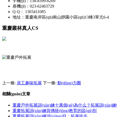
手機(jī)：138-8399-6269
座機(jī)：023-62463729
Q Q： 1303411085
地址：重慶南岸區(qū)南山靜園小區(qū)13棟3單元6-4
重慶叢林真人CS
上一條:
員工趣味拓展
下一條:
動(dòng)力圈
相關(guān)文章
重慶戶外拓展訓(xùn)練十萬個(gè)為什么？拓展訓(xùn)練中
重慶拓展訓(xùn)練與傳統(tǒng)教育的區(qū)別
重慶拓展訓(xùn)練項(xiàng)目：拓展徒步