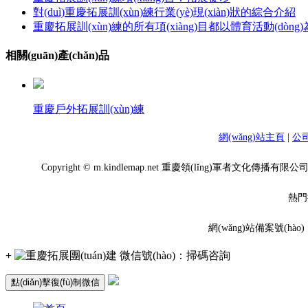
對(duì)重慶拓展訓(xùn)練行業(yè)現(xiàn)狀的綜合介紹
重慶拓展訓(xùn)練的所有項(xiàng)目都以體育活動(dòng)為
相關(guān)產(chǎn)品
重慶戶外拓展訓(xùn)練
網(wǎng)站主頁
|
公
Copyright © m.kindlemap.net 重慶領(lǐng)軍者文化
熱門
網(wǎng)站備案號(hào)
+
微信號(hào)：
掃碼咨詢
點(diǎn)擊復(fù)制微信