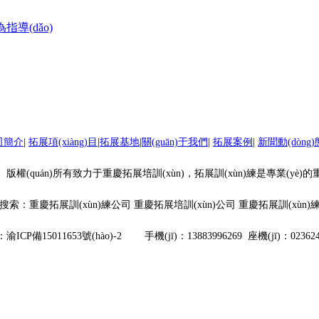
指導(dǎo)
司簡介
|
拓展項(xiàng)目
|
拓展基地
|
關(guān)于我們
|
拓展案例
|
新聞動(dòng)態
傳播有限公司 版權(quán)所有致力于重慶拓展培訓(xùn)，拓展訓(xùn)練是專業
搜索：重慶拓展訓(xùn)練公司 重慶拓展培訓(xùn)公司 重慶拓展訓(xùn)
：
渝ICP備15011653號(hào)-2
手機(jī)：13883996269 座機(jī)：0236246