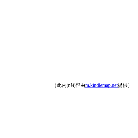
（此內(nèi)容由
m.kindlemap.net
提供）