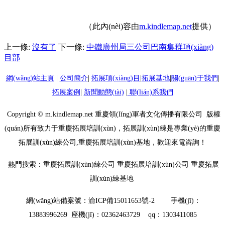
（此內(nèi)容由
m.kindlemap.net
提供）
上一條:
沒有了
下一條:
中鐵廣州局三公司巴南集群項(xiàng)
目部
網(wǎng)站主頁
|
公司簡介
|
拓展項(xiàng)目
|
拓展基地
|
關(guān)于我們
|
拓展案例
|
新聞動態(tài)
|
聯(lián)系我們
Copyright © m.kindlemap.net 重慶領(lǐng)軍者文化傳播有限公司 版權
(quán)所有致力于重慶拓展培訓(xùn)，拓展訓(xùn)練是專業(yè)的重慶
拓展訓(xùn)練公司,重慶拓展培訓(xùn)基地，歡迎來電咨詢！
熱門搜索：重慶拓展訓(xùn)練公司 重慶拓展培訓(xùn)公司 重慶拓展
訓(xùn)練基地
網(wǎng)站備案號：
渝ICP備15011653號-2
手機(jī)：
13883996269 座機(jī)：02362463729 qq：1303411085